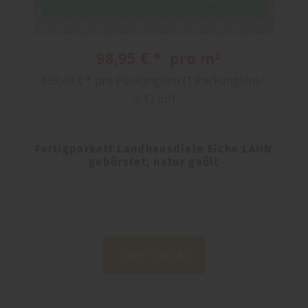
98,95 € * pro m²
339,40 € * pro Packung(en) (1 Packung(en) =
3,43 m²)
Fertigparkett Landhausdiele Eiche LAHN
gebürstet, natur geölt
Zum Produkt