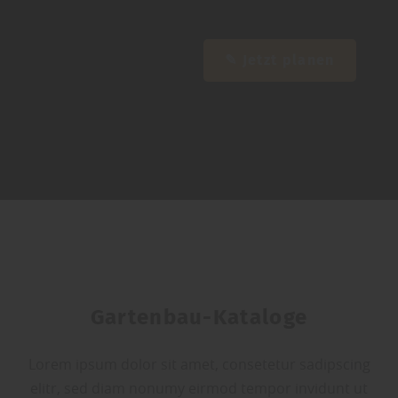
✎ Jetzt planen
Gartenbau-Kataloge
Lorem ipsum dolor sit amet, consetetur sadipscing
elitr, sed diam nonumy eirmod tempor invidunt ut