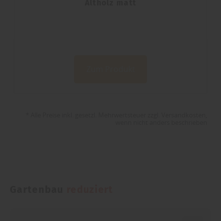
ändern. In unseren
Datenschutzhinweisen
finden
Altholz matt
Sie weitere entsprechende Informationen.
Zum Produkt
* Alle Preise inkl. gesetzl. Mehrwertsteuer zzgl. Versandkosten,
wenn nicht anders beschrieben
Gartenbau
reduziert