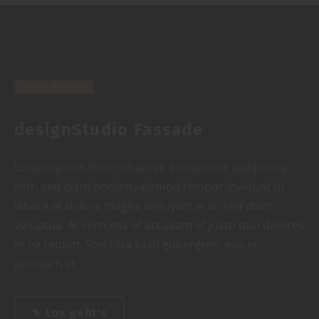
Holz Home
designStudio Fassade
Lorem ipsum dolor sit amet, consetetur sadipscing
elitr, sed diam nonumy eirmod tempor invidunt ut
labore et dolore magna aliquyam erat, sed diam
voluptua. At vero eos et accusam et justo duo dolores
et ea rebum. Stet clita kasd gubergren, eos et
accusam et
✎ Los geht's